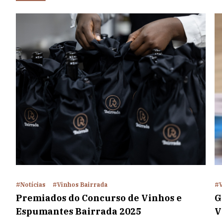
#Notícias
#Vinhos Bairrada
#V
Premiados do Concurso de Vinhos e
G
Espumantes Bairrada 2025
V