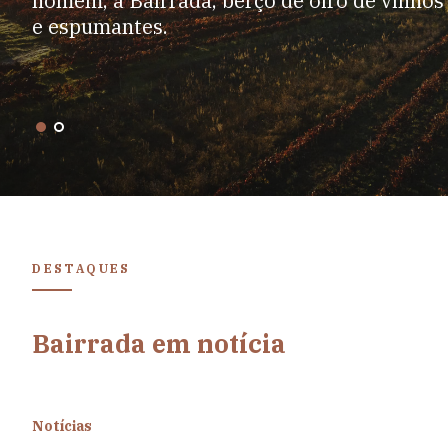
homem, a Bairrada, berço de oiro de vinhos
e espumantes.
DESTAQUES
Bairrada em notícia
Notícias