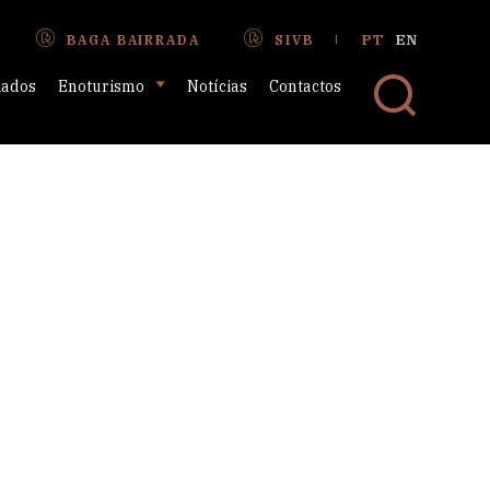
PT
EN
BAGA BAIRRADA
SIVB
iados
Enoturismo
Notícias
Contactos