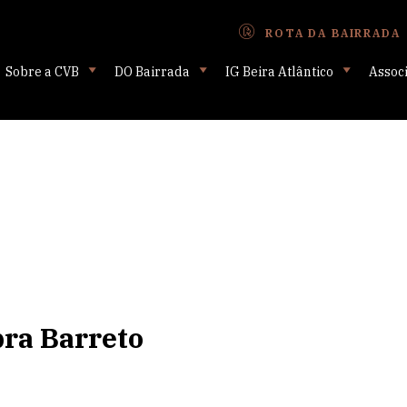
ROTA DA BAIRRADA
Sobre a CVB
DO Bairrada
IG Beira Atlântico
Assoc
bra Barreto