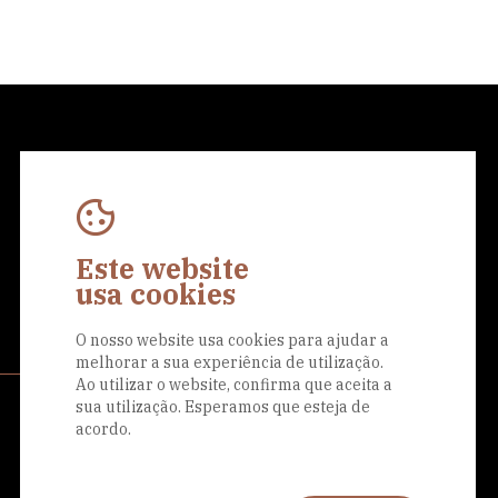
Este website
Eu aceito a
Política de Privacidade
usa cookies
O nosso website usa cookies para ajudar a
melhorar a sua experiência de utilização.
Ao utilizar o website, confirma que aceita a
sua utilização. Esperamos que esteja de
Siga-nos nas
acordo.
redes sociais