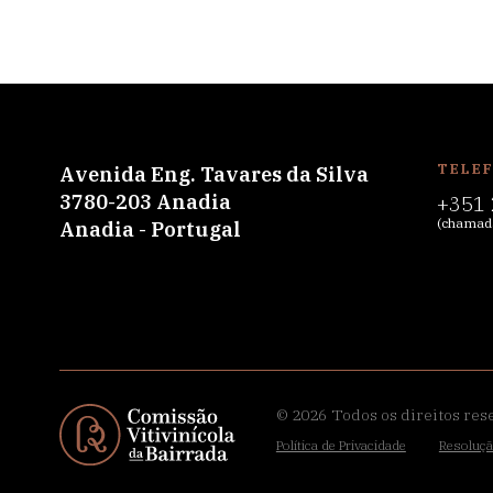
TELE
Avenida Eng. Tavares da Silva
3780-203 Anadia
+351 
(chamada
Anadia - Portugal
© 2026
Todos os direitos res
Política de Privacidade
Resoluçã