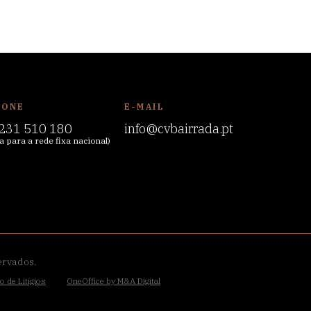
FONE
E-MAIL
231 510 180
info@cvbairrada.pt
 para a rede fixa nacional)
ervados.
o de Litígios
OneOffice by M&A Digital