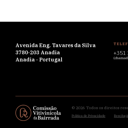
TELE
Avenida Eng. Tavares da Silva
3780-203 Anadia
+351 
(chamada
Anadia - Portugal
© 2026
Todos os direitos res
Política de Privacidade
Resoluçã