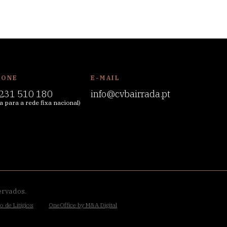
FONE
E-MAIL
231 510 180
info@cvbairrada.pt
 para a rede fixa nacional)
ervados.
o de Litígios
OneOffice by M&A Digital