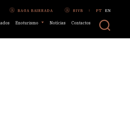
PT
EN
BAGA BAIRRADA
SIVB
iados
Enoturismo
Notícias
Contactos