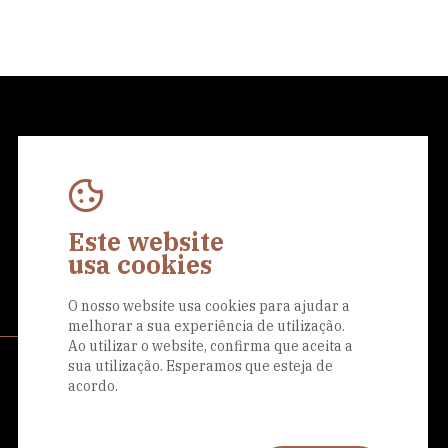
Este website
Eu aceito a
Política de Privacidade
usa cookies
O nosso website usa cookies para ajudar a
melhorar a sua experiência de utilização.
Ao utilizar o website, confirma que aceita a
sua utilização. Esperamos que esteja de
Siga-nos nas
acordo.
redes sociais