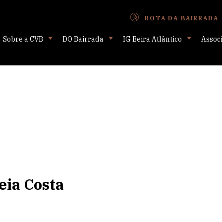
ROTA DA BAIRRADA
Sobre a CVB
DO Bairrada
IG Beira Atlântico
Assoc
eia Costa